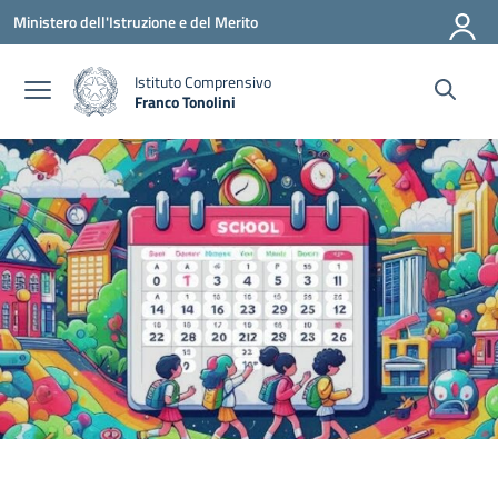
Vai ai contenuti
Vai al menu di navigazione
Vai al footer
Ministero dell'Istruzione e del Merito
Istituto Comprensivo
Franco Tonolini
— Visita la pagina iniziale della scuola