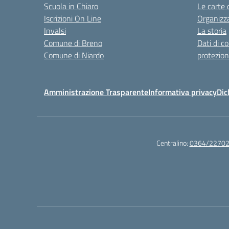
Scuola in Chiaro
Le carte 
Iscrizioni On Line
Organizz
Invalsi
La storia
Comune di Breno
Dati di c
Comune di Niardo
protezion
Amministrazione Trasparente
Informativa privacy
Dic
Centralino:
0364/2270