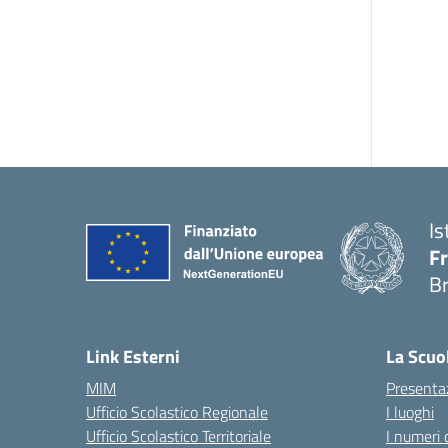
Is
Fr
B
— 
Link Esterni
La Scuo
MIM
Presenta
Ufficio Scolastico Regionale
I luoghi
Ufficio Scolastico Territoriale
I numeri 