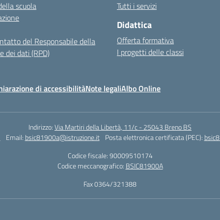
della scuola
Tutti i servizi
azione
Didattica
Offerta formativa
ontatto del Responsabile della
I progetti delle classi
e dei dati (RPD)
hiarazione di accessibilità
Note legali
Albo Online
Indirizzo:
Via Martiri della Libertà, 11/c - 25043 Breno BS
2
Email:
bsic81900a@istruzione.it
Posta elettronica certificata (PEC):
bsic8
Codice fiscale: 90009510174
Codice meccanografico:
BSIC81900A
Fax 0364/321388