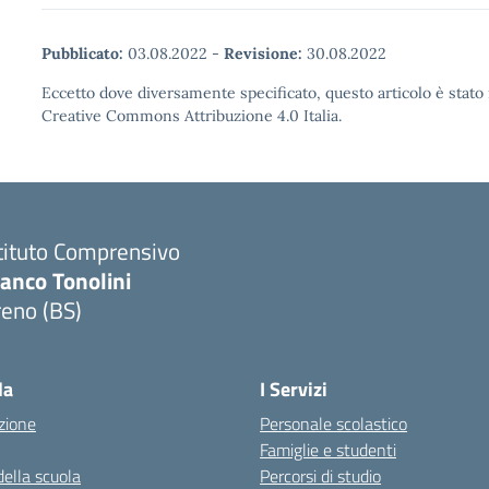
Pubblicato:
03.08.2022
-
Revisione:
30.08.2022
Eccetto dove diversamente specificato, questo articolo è stato 
Creative Commons Attribuzione 4.0 Italia.
tituto Comprensivo
anco Tonolini
reno (BS)
Visita la pagina iniziale della scuola
la
I Servizi
zione
Personale scolastico
Famiglie e studenti
della scuola
Percorsi di studio