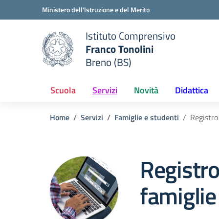
Vai ai contenuti
Vai al menu di navigazione
Vai al footer
Ministero dell'Istruzione e del Merito
Istituto Comprensivo
Franco Tonolini
e della scuola
Breno (BS)
— Visita la pagina iniziale del
Scuola
Servizi
Novità
Didattica
Home
Servizi
Famiglie e studenti
Registro
Registro
famiglie