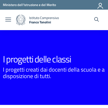
Vai ai contenuti
Vai al menu di navigazione
Vai al footer
Ministero dell'Istruzione e del Merito
Istituto Comprensivo
Franco Tonolini
— Visita la pagina iniziale della scuola
I progetti delle classi
I progetti creati dai docenti della scuola e a
disposizione di tutti.