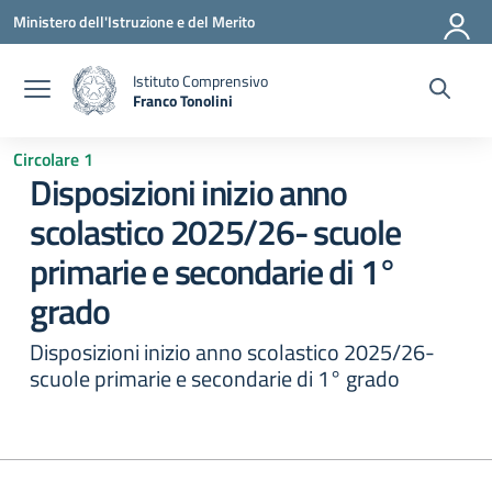
Vai ai contenuti
Vai al menu di navigazione
Vai al footer
Ministero dell'Istruzione e del Merito
Istituto Comprensivo
Franco Tonolini
— Visita la pagina iniziale della scuola
Circolare 1
Disposizioni inizio anno
scolastico 2025/26- scuole
primarie e secondarie di 1°
grado
Disposizioni inizio anno scolastico 2025/26-
scuole primarie e secondarie di 1° grado