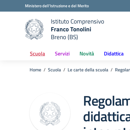
Vai ai contenuti
Vai al menu di navigazione
Vai al footer
Ministero dell'Istruzione e del Merito
Istituto Comprensivo
Franco Tonolini
e della scuola
Breno (BS)
— Visita la pagina iniziale del
Scuola
Servizi
Novità
Didattica
Home
Scuola
Le carte della scuola
Regola
Regolam
didattica