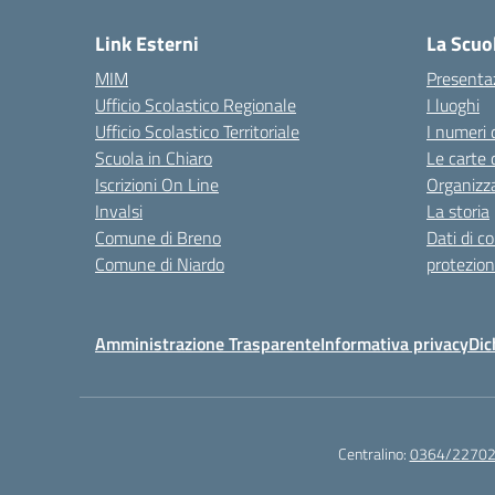
Link Esterni
La Scuo
MIM
Presenta
Ufficio Scolastico Regionale
I luoghi
Ufficio Scolastico Territoriale
I numeri 
Scuola in Chiaro
Le carte 
Iscrizioni On Line
Organizz
Invalsi
La storia
Comune di Breno
Dati di c
Comune di Niardo
protezion
Amministrazione Trasparente
Informativa privacy
Dic
Centralino:
0364/2270