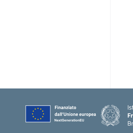
Is
Fr
B
— 