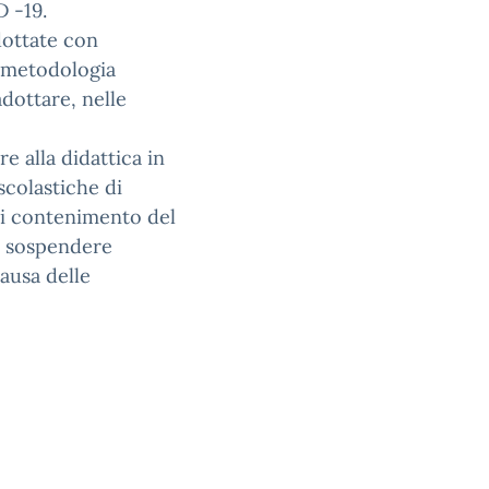
D -19.
dottate con
a metodologia
dottare, nelle
e alla didattica in
scolastiche di
di contenimento del
o sospendere
ausa delle