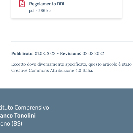
Regolamento DDI
pdf - 236 kb
Pubblicato:
01.08.2022
-
Revisione:
02.08.2022
Eccetto dove diversamente specificato, questo articolo è stato 
Creative Commons Attribuzione 4.0 Italia.
tituto Comprensivo
anco Tonolini
reno (BS)
Visita la pagina iniziale della scuola