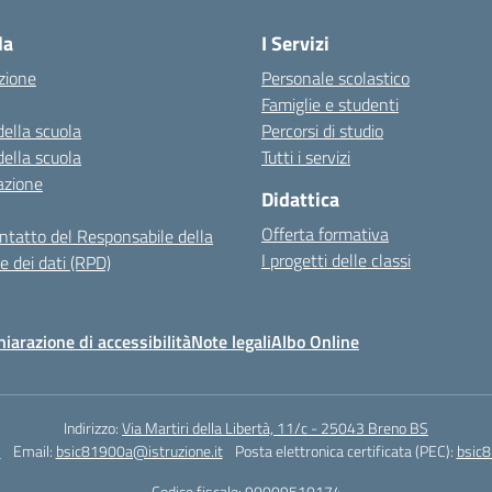
la
I Servizi
zione
Personale scolastico
Famiglie e studenti
della scuola
Percorsi di studio
della scuola
Tutti i servizi
azione
Didattica
Offerta formativa
ontatto del Responsabile della
I progetti delle classi
e dei dati (RPD)
hiarazione di accessibilità
Note legali
Albo Online
Indirizzo:
Via Martiri della Libertà, 11/c - 25043 Breno BS
2
Email:
bsic81900a@istruzione.it
Posta elettronica certificata (PEC):
bsic8
Codice fiscale: 90009510174