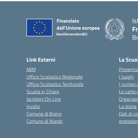
Is
Fr
B
— 
Link Esterni
La Scuo
MIM
Presenta
Ufficio Scolastico Regionale
I luoghi
Ufficio Scolastico Territoriale
I numeri 
Scuola in Chiaro
Le carte 
Iscrizioni On Line
Organizz
Invalsi
La storia
Comune di Breno
Dati di c
Comune di Niardo
protezion