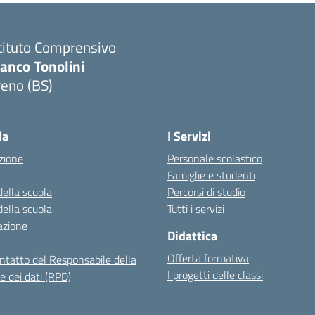
tituto Comprensivo
anco Tonolini
reno (BS)
Visita la pagina iniziale della scuola
la
I Servizi
zione
Personale scolastico
Famiglie e studenti
della scuola
Percorsi di studio
della scuola
Tutti i servizi
azione
Didattica
Offerta formativa
ontatto del Responsabile della
I progetti delle classi
e dei dati (RPD)