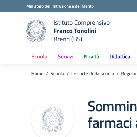
Vai ai contenuti
Vai al menu di navigazione
Vai al footer
Ministero dell'Istruzione e del Merito
Istituto Comprensivo
Franco Tonolini
e della scuola
Breno (BS)
— Visita la pagina iniziale del
Scuola
Servizi
Novità
Didattica
Home
Scuola
Le carte della scuola
Regola
Sommini
farmaci 