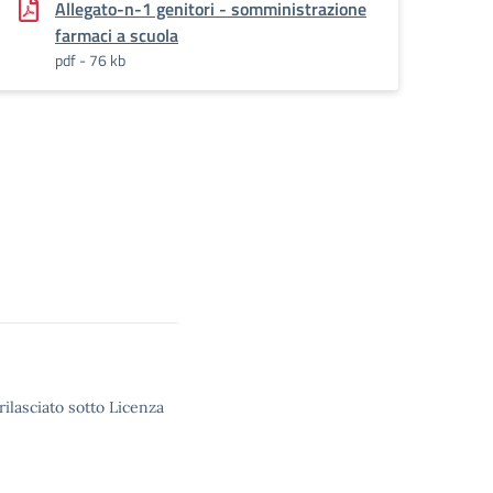
Allegato-n-1 genitori - somministrazione
farmaci a scuola
pdf - 76 kb
rilasciato sotto Licenza