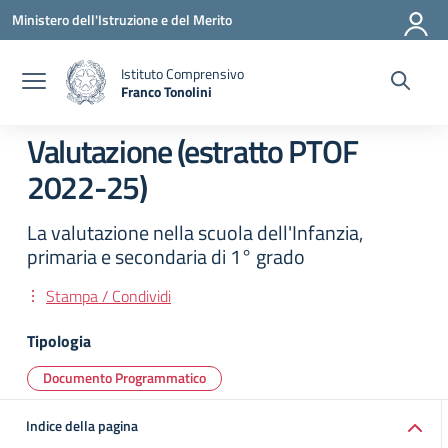
Vai ai contenuti
Vai al menu di navigazione
Vai al footer
Ministero dell'Istruzione e del Merito
Istituto Comprensivo
Franco Tonolini
— Visita la pagina iniziale della scuola
Valutazione (estratto PTOF
2022-25)
La valutazione nella scuola dell'Infanzia,
primaria e secondaria di 1° grado
Stampa / Condividi
Tipologia
Documento Programmatico
Indice della pagina