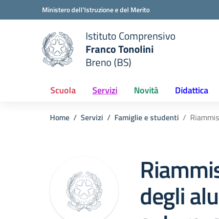
Vai ai contenuti
Vai al menu di navigazione
Vai al footer
Ministero dell'Istruzione e del Merito
Istituto Comprensivo
Franco Tonolini
e della scuola
Breno (BS)
— Visita la pagina iniziale del
Scuola
Servizi
Novità
Didattica
Home
Servizi
Famiglie e studenti
Riammiss
Riammis
degli al