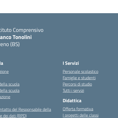
tituto Comprensivo
anco Tonolini
reno (BS)
Visita la pagina iniziale della scuola
la
I Servizi
zione
Personale scolastico
Famiglie e studenti
della scuola
Percorsi di studio
della scuola
Tutti i servizi
azione
Didattica
Offerta formativa
ontatto del Responsabile della
I progetti delle classi
e dei dati (RPD)