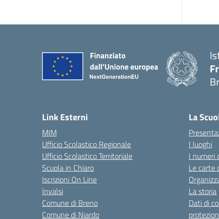
Is
Fr
B
— 
Link Esterni
La Scuo
MIM
Presenta
Ufficio Scolastico Regionale
I luoghi
Ufficio Scolastico Territoriale
I numeri 
Scuola in Chiaro
Le carte 
Iscrizioni On Line
Organizz
Invalsi
La storia
Comune di Breno
Dati di c
Comune di Niardo
protezion