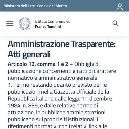
Vai ai contenuti
Vai al menu di navigazione
Vai al footer
Ministero dell'Istruzione e del Merito
Istituto Comprensivo
Franco Tonolini
— Visita la pagina iniziale della scuola
Amministrazione Trasparente:
Atti generali
Articolo 12, comma 1 e 2
– Obblighi di
pubblicazione concernenti gli atti di carattere
normativo e amministrativo generale
1. Fermo restando quanto previsto per le
pubblicazioni nella Gazzetta Ufficiale della
Repubblica italiana dalla legge 11 dicembre
1984, n. 839, e dalle relative norme di
attuazione, le pubbliche amministrazioni
pubblicano sui propri siti istituzionali i
riferimenti normativi con i relativi link alle