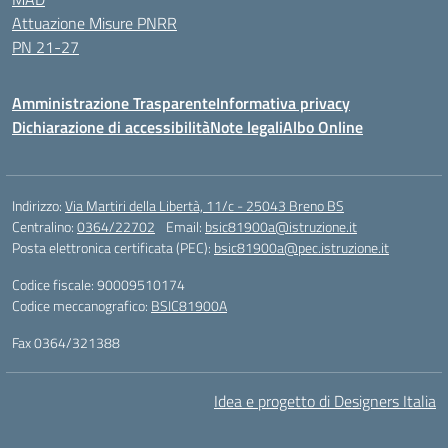
Attuazione Misure PNRR
PN 21-27
Amministrazione Trasparente
Informativa privacy
Dichiarazione di accessibilità
Note legali
Albo Online
Indirizzo:
Via Martiri della Libertà, 11/c - 25043 Breno BS
Centralino:
0364/22702
Email:
bsic81900a@istruzione.it
Posta elettronica certificata (PEC):
bsic81900a@pec.istruzione.it
Codice fiscale: 90009510174
Codice meccanografico:
BSIC81900A
Fax 0364/321388
Idea e progetto di Designers Italia