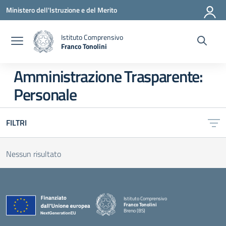
Vai ai contenuti
Vai al menu di navigazione
Vai al footer
Ministero dell'Istruzione e del Merito
Istituto Comprensivo
Franco Tonolini
— Visita la pagina iniziale della scuola
Amministrazione Trasparente:
Personale
FILTRI
Nessun risultato
Istituto Comprensivo
Franco Tonolini
Breno (BS)
— Visita la pagina iniziale della scuola