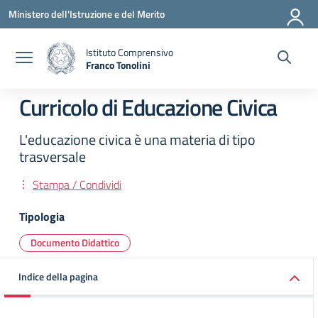
Vai ai contenuti
Vai al menu di navigazione
Vai al footer
Ministero dell'Istruzione e del Merito
Istituto Comprensivo
Franco Tonolini
— Visita la pagina iniziale della scuola
Curricolo di Educazione Civica
L'educazione civica è una materia di tipo
trasversale
Stampa / Condividi
Tipologia
Documento Didattico
Indice della pagina