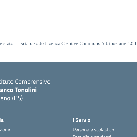
è stato rilasciato sotto Licenza Creative Commons Attribuzione 4.0 It
tituto Comprensivo
anco Tonolini
reno (BS)
Visita la pagina iniziale della scuola
la
I Servizi
zione
Personale scolastico