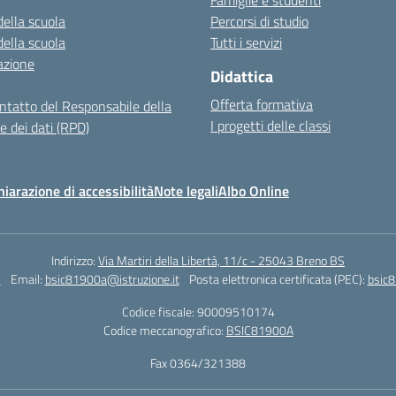
Famiglie e studenti
della scuola
Percorsi di studio
della scuola
Tutti i servizi
azione
Didattica
Offerta formativa
ontatto del Responsabile della
I progetti delle classi
e dei dati (RPD)
hiarazione di accessibilità
Note legali
Albo Online
Indirizzo:
Via Martiri della Libertà, 11/c - 25043 Breno BS
2
Email:
bsic81900a@istruzione.it
Posta elettronica certificata (PEC):
bsic8
Codice fiscale: 90009510174
Codice meccanografico:
BSIC81900A
Fax 0364/321388