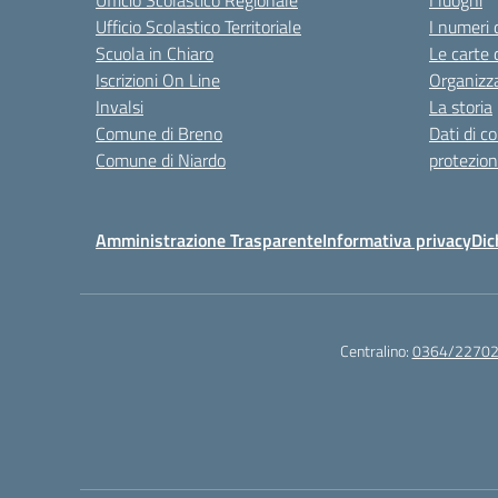
Ufficio Scolastico Regionale
I luoghi
Ufficio Scolastico Territoriale
I numeri 
Scuola in Chiaro
Le carte 
Iscrizioni On Line
Organizz
Invalsi
La storia
Comune di Breno
Dati di c
Comune di Niardo
protezion
Amministrazione Trasparente
Informativa privacy
Dic
Centralino:
0364/2270