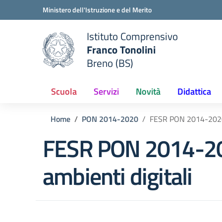
Vai ai contenuti
Vai al menu di navigazione
Vai al footer
Ministero dell'Istruzione e del Merito
Istituto Comprensivo
Franco Tonolini
e della scuola
Breno (BS)
— Visita la pagina iniziale del
Scuola
Servizi
Novità
Didattica
Home
PON 2014-2020
FESR PON 2014-2020 
FESR PON 2014-202
ambienti digitali