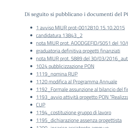
Di seguito si pubblicano i documenti del 
1 avviso MIUR prot-0012810 15.10.2015
candidatura 13843_2
nota MIUR prot. AOODGEFID/5051 del 10/0
graduatoria definitiva progetti finanziati
nota MIUR prot. 5889 del 30/03/2016_auto
1024 pubblicizzazione PON
1119_nomina RUP
1120 modifica al Programma Annuale
1192_Formale assunzione al bilancio del fi
1193_avvio attività progetto PON “Realizza
CUP
1194_costituzione gruppo di lavoro
1195_dichiarazione assenza progettista
1200_incarico assistente amm.vo