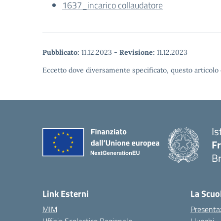
1637_incarico collaudatore
Pubblicato:
11.12.2023
-
Revisione:
11.12.2023
Eccetto dove diversamente specificato, questo articolo 
Is
Fr
B
— 
Link Esterni
La Scuo
MIM
Presenta