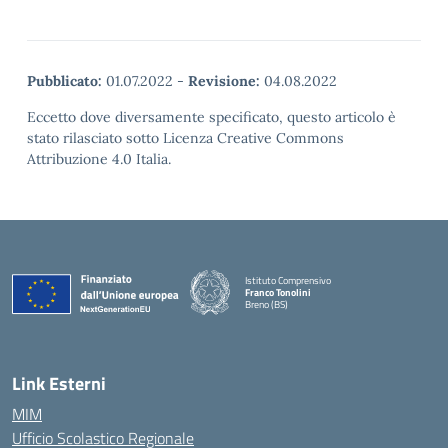
Pubblicato:
01.07.2022
-
Revisione:
04.08.2022
Eccetto dove diversamente specificato, questo articolo è
stato rilasciato sotto Licenza Creative Commons
Attribuzione 4.0 Italia.
Istituto Comprensivo
Franco Tonolini
Breno (BS)
— Visita la pagina iniziale della scuola
Link Esterni
MIM
Ufficio Scolastico Regionale