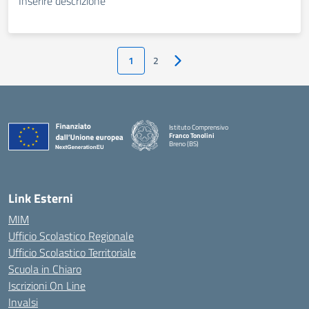
Inserire descrizione
1
2
Pagina successiva
Istituto Comprensivo
Franco Tonolini
Breno (BS)
— Visita la pagina iniziale della scuola
Link Esterni
MIM
Ufficio Scolastico Regionale
Ufficio Scolastico Territoriale
Scuola in Chiaro
Iscrizioni On Line
Invalsi