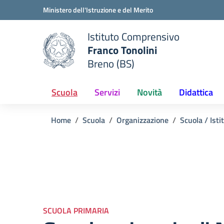
Vai ai contenuti
Vai al menu di navigazione
Vai al footer
Ministero dell'Istruzione e del Merito
Istituto Comprensivo
Franco Tonolini
e della scuola
Breno (BS)
— Visita la pagina iniziale del
Scuola
Servizi
Novità
Didattica
Home
Scuola
Organizzazione
Scuola / Isti
SCUOLA PRIMARIA