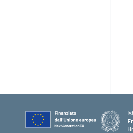
Is
Fr
B