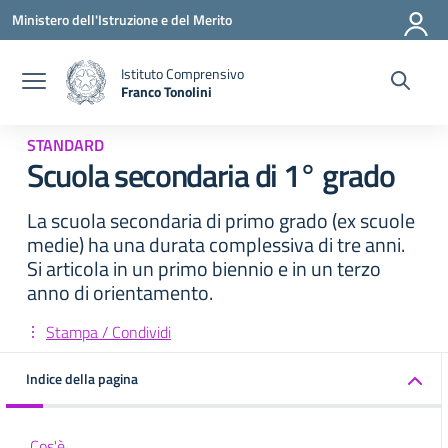
Vai ai contenuti
Vai al menu di navigazione
Vai al footer
Ministero dell'Istruzione e del Merito
Istituto Comprensivo
Franco Tonolini
— Visita la pagina iniziale della scuola
STANDARD
Scuola secondaria di 1° grado
La scuola secondaria di primo grado (ex scuole
medie) ha una durata complessiva di tre anni.
Si articola in un primo biennio e in un terzo
anno di orientamento.
Stampa / Condividi
Indice della pagina
Cos'è