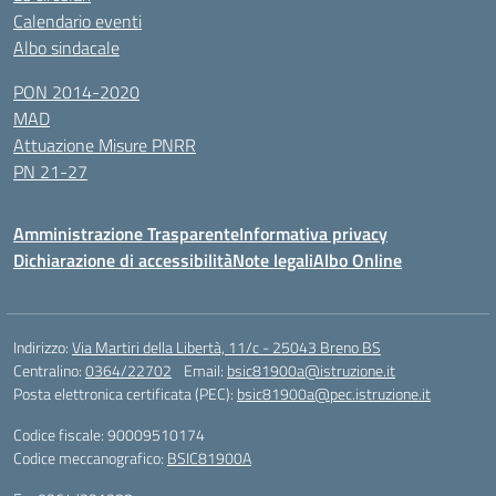
Calendario eventi
Albo sindacale
PON 2014-2020
MAD
Attuazione Misure PNRR
PN 21-27
Amministrazione Trasparente
Informativa privacy
Dichiarazione di accessibilità
Note legali
Albo Online
Indirizzo:
Via Martiri della Libertà, 11/c - 25043 Breno BS
Centralino:
0364/22702
Email:
bsic81900a@istruzione.it
Posta elettronica certificata (PEC):
bsic81900a@pec.istruzione.it
Codice fiscale: 90009510174
Codice meccanografico:
BSIC81900A