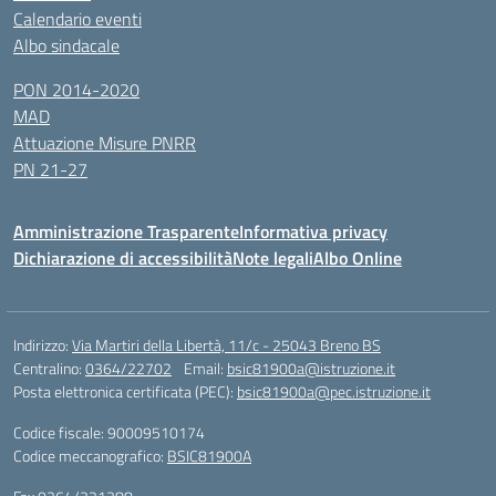
Calendario eventi
Albo sindacale
PON 2014-2020
MAD
Attuazione Misure PNRR
PN 21-27
Amministrazione Trasparente
Informativa privacy
Dichiarazione di accessibilità
Note legali
Albo Online
Indirizzo:
Via Martiri della Libertà, 11/c - 25043 Breno BS
Centralino:
0364/22702
Email:
bsic81900a@istruzione.it
Posta elettronica certificata (PEC):
bsic81900a@pec.istruzione.it
Codice fiscale: 90009510174
Codice meccanografico:
BSIC81900A